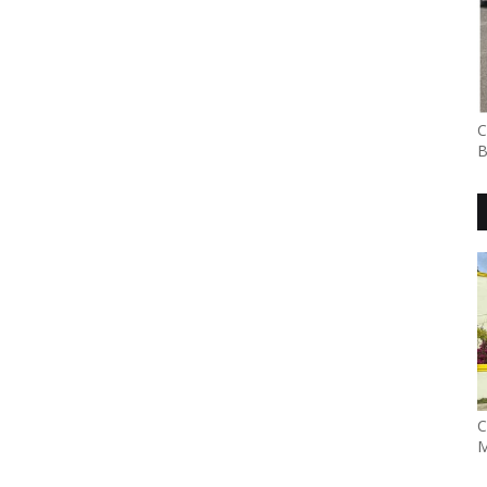
C
B
C
M