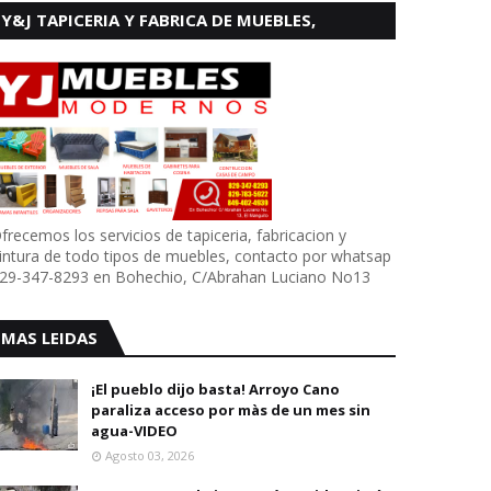
Y&J TAPICERIA Y FABRICA DE MUEBLES,
BOHECHIO
frecemos los servicios de tapiceria, fabricacion y
intura de todo tipos de muebles, contacto por whatsap
29-347-8293 en Bohechio, C/Abrahan Luciano No13
MAS LEIDAS
¡El pueblo dijo basta! Arroyo Cano
paraliza acceso por màs de un mes sin
agua-VIDEO
Agosto 03, 2026