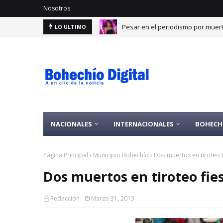
Nosotros
Pesar en el periodismo por muert
LO ULTIMO
NACIONALES
INTERNACIONALES
BOHECH
Página Principal
Municipio Bohechío
Dos muertos en tiroteo 
Dos muertos en tiroteo fie
Redacción
Marzo 31, 2013