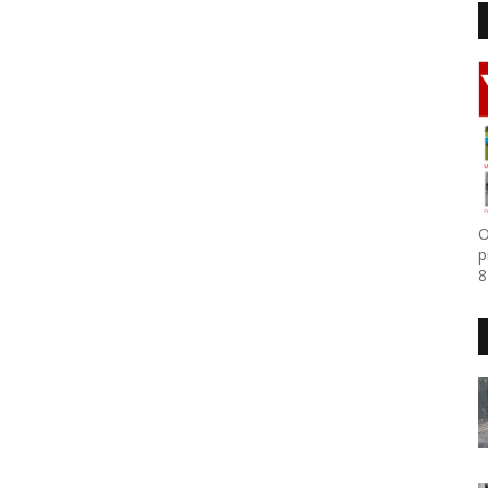
O
p
8