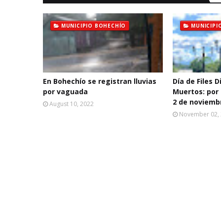
MUNICIPIO BOHECHÍO
MUNICIPI
En Bohechío se registran lluvias
Día de Files D
por vaguada
Muertos: por 
2 de noviemb
August 10, 2022
November 02,