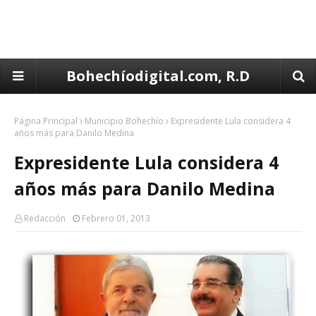
Bohechíodigital.com, R.D
Página Principal
Municipio Bohechío
Expresidente Lula considera 4
años más para Danilo Medina
Expresidente Lula considera 4
años más para Danilo Medina
Redacción
Febrero 01, 2013