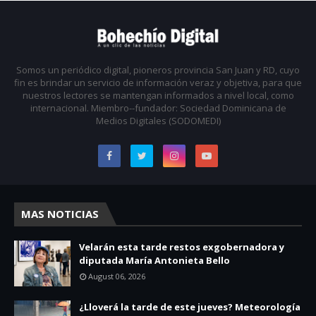
Somos un periódico digital, pioneros provincia San Juan y RD, cuyo
fin es brindar un servicio de información veraz y objetiva, para que
nuestros lectores se mantengan informados a nivel local, como
internacional. Miembro--fundador: Sociedad Dominicana de
Medios Digitales (SODOMEDI)
MAS NOTICIAS
Velarán esta tarde restos exgobernadora y
diputada María Antonieta Bello
August 06, 2026
¿Lloverá la tarde de este jueves? Meteorología