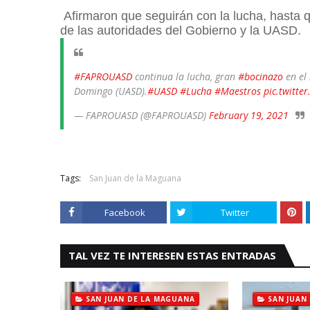
Afirmaron que seguirán con la lucha, hasta 
de las autoridades del Gobierno y la UASD.
#FAPROUASD
continua la lucha, gran
#bocinazo
en el
Domingo (UASD).
#UASD
#Lucha
#Maestros
pic.twitte
— FAPROUASD (@FAPROUASD)
February 19, 2021
Tags:
San Juan de la Maguana
Facebook
Twitter
TAL VEZ TE INTERESEN ESTAS ENTRADAS
SAN JUAN DE LA MAGUANA
SAN JUAN