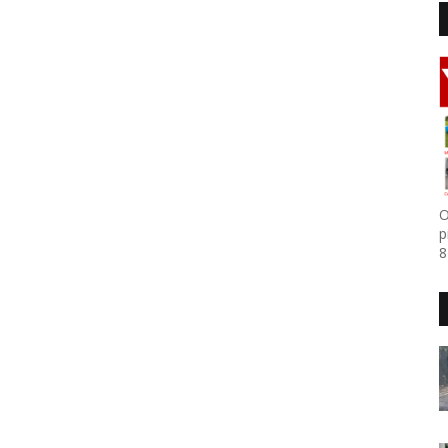
O
p
8