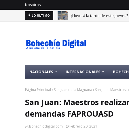
Nosotros
¿Lloverá la tarde de este jueves
LO ULTIMO
NACIONALES
INTERNACIONALES
BOHECH
Página Principal
San Juan de la Maguana
San Juan: Maestros
San Juan: Maestros realiza
demandas FAPROUASD
Bohechiodigital.com
Febrero 20, 2021