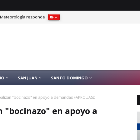
? Meteorología responde
+
IO
SAN JUAN
SANTO DOMINGO
 realizan "bocinazo" en apoyo a demandas FAPROUASD
n "bocinazo" en apoyo a