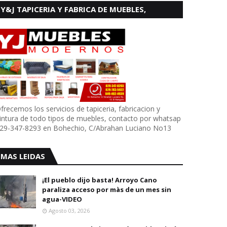
Y&J TAPICERIA Y FABRICA DE MUEBLES,
BOHECHIO
frecemos los servicios de tapiceria, fabricacion y
intura de todo tipos de muebles, contacto por whatsap
29-347-8293 en Bohechio, C/Abrahan Luciano No13
MAS LEIDAS
¡El pueblo dijo basta! Arroyo Cano
paraliza acceso por màs de un mes sin
agua-VIDEO
Agosto 03, 2026