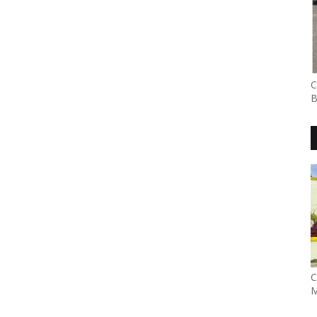
C
B
C
M