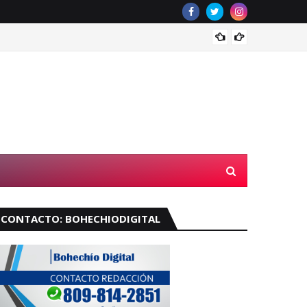
Muere 
CONTACTO: BOHECHIODIGITAL