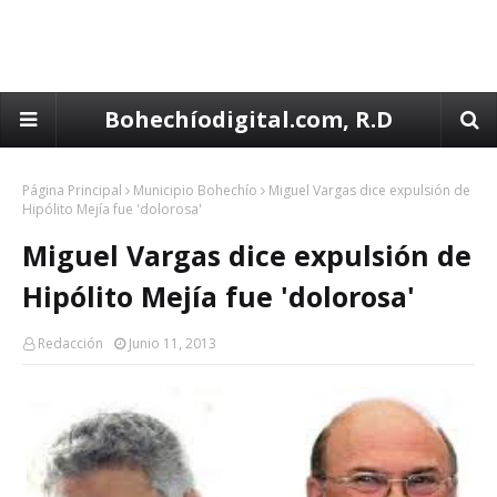
Bohechíodigital.com, R.D
Página Principal
Municipio Bohechío
Miguel Vargas dice expulsión de
Hipólito Mejía fue 'dolorosa'
Miguel Vargas dice expulsión de
Hipólito Mejía fue 'dolorosa'
Redacción
Junio 11, 2013