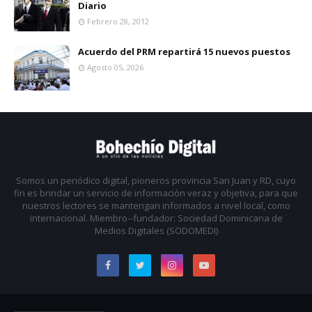
Diario
Febrero 28, 2012
Acuerdo del PRM repartirá 15 nuevos puestos
Agosto 05, 2026
Somos un periódico digital, pioneros provincia San Juan y RD, cuyo
fin es brindar un servicio de información veraz y objetiva, para que
nuestros lectores se mantengan informados a nivel local, como
internacional. Miembro--fundador: Sociedad Dominicana de
Medios Digitales (SODOMEDI)